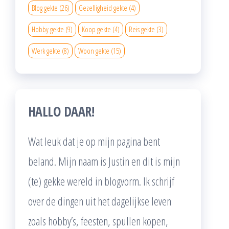
Blog gekte
(26)
Gezelligheid gekte
(4)
Hobby gekte
(9)
Koop gekte
(4)
Reis gekte
(3)
Werk gekte
(8)
Woon gekte
(15)
HALLO DAAR!
Wat leuk dat je op mijn pagina bent
beland. Mijn naam is Justin en dit is mijn
(te) gekke wereld in blogvorm. Ik schrijf
over de dingen uit het dagelijkse leven
zoals hobby’s, feesten, spullen kopen,