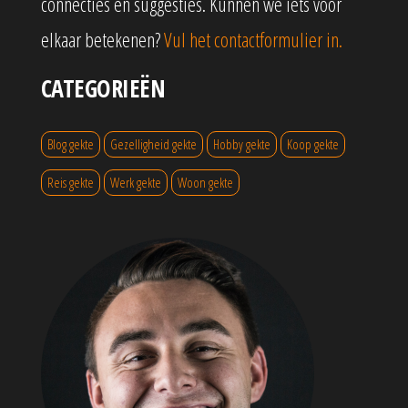
connecties en suggesties. Kunnen we iets voor
elkaar betekenen?
Vul het contactformulier in.
CATEGORIEËN
Blog gekte
Gezelligheid gekte
Hobby gekte
Koop gekte
Reis gekte
Werk gekte
Woon gekte