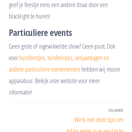
geef je feestje eens een andere draai door een
blacklight te huren!
Particuliere events
Geen grote of ingewikkelde show? Geen punt. Ook
voor
huisfeestjes, tuinfeestjes, verjaardagen en
andere particuliere evenementen
hebben wij mooie
apparatuur. Bekijk onze website voor meer
informatie!
Bericht
VOLGENDE
Vol
Werk met deze tips om
navigatie
beri
totale gekte in je verslag te