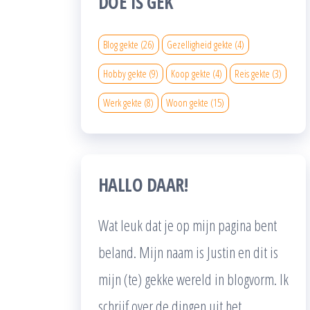
DOE IS GEK
Blog gekte
(26)
Gezelligheid gekte
(4)
Hobby gekte
(9)
Koop gekte
(4)
Reis gekte
(3)
Werk gekte
(8)
Woon gekte
(15)
HALLO DAAR!
Wat leuk dat je op mijn pagina bent
beland. Mijn naam is Justin en dit is
mijn (te) gekke wereld in blogvorm. Ik
schrijf over de dingen uit het