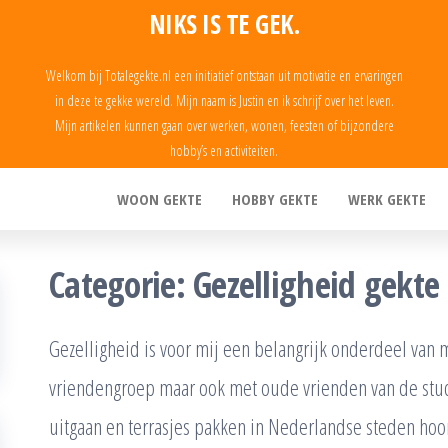
NIKS IS TE GEK.
Welkom bij Totalegekte.nl een initiatief ontstaan uit motivatie en ervaringen
in deze te gekke wereld. Mijn naam is Justin en ik schrijf over het leven.
Mijn artikelen kunnen gaan over werken, wonen, feesten of bijzondere
hobby’s en activiteiten.
WOON GEKTE
HOBBY GEKTE
WERK GEKTE
Categorie:
Gezelligheid gekte
Gezelligheid is voor mij een belangrijk onderdeel van m
vriendengroep maar ook met oude vrienden van de stu
uitgaan en terrasjes pakken in Nederlandse steden hoor