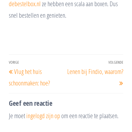
debestelbox.nl
ze hebben een scala aan boxen. Dus
snel bestellen en genieten.
Bericht
VORIGE
VOLGENDE
Vorig
Vol
Vlug het huis
Lenen bij Findio, waarom?
navigatie
bericht
beri
schoonmaken: hoe?
Geef een reactie
Je moet
ingelogd zijn op
om een reactie te plaatsen.