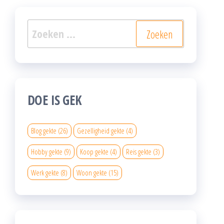
Zoeken
naar:
DOE IS GEK
Blog gekte
(26)
Gezelligheid gekte
(4)
Hobby gekte
(9)
Koop gekte
(4)
Reis gekte
(3)
Werk gekte
(8)
Woon gekte
(15)