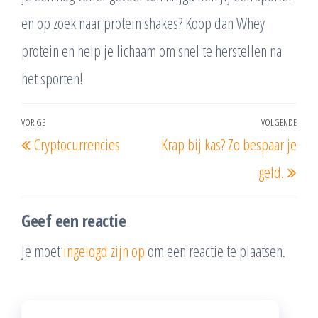
en op zoek naar protein shakes? Koop dan Whey
protein en help je lichaam om snel te herstellen na
het sporten!
Bericht
VORIGE
VOLGENDE
Vorig
Vol
Cryptocurrencies
Krap bij kas? Zo bespaar je
navigatie
bericht
beri
geld.
Geef een reactie
Je moet
ingelogd zijn op
om een reactie te plaatsen.