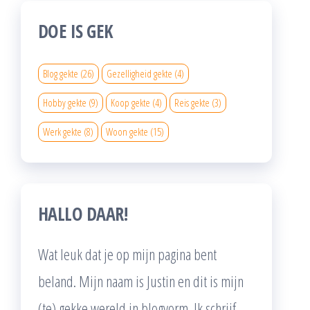
DOE IS GEK
Blog gekte
(26)
Gezelligheid gekte
(4)
Hobby gekte
(9)
Koop gekte
(4)
Reis gekte
(3)
Werk gekte
(8)
Woon gekte
(15)
HALLO DAAR!
Wat leuk dat je op mijn pagina bent
beland. Mijn naam is Justin en dit is mijn
(te) gekke wereld in blogvorm. Ik schrijf