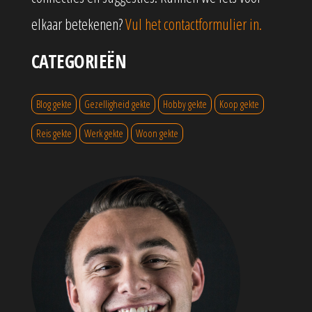
elkaar betekenen?
Vul het contactformulier in.
CATEGORIEËN
Blog gekte
Gezelligheid gekte
Hobby gekte
Koop gekte
Reis gekte
Werk gekte
Woon gekte