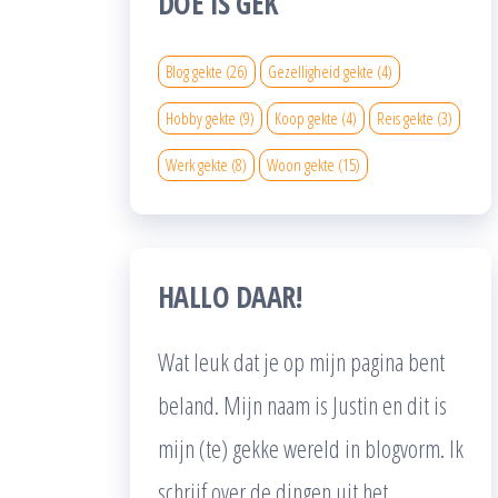
DOE IS GEK
Blog gekte
(26)
Gezelligheid gekte
(4)
Hobby gekte
(9)
Koop gekte
(4)
Reis gekte
(3)
Werk gekte
(8)
Woon gekte
(15)
HALLO DAAR!
Wat leuk dat je op mijn pagina bent
beland. Mijn naam is Justin en dit is
mijn (te) gekke wereld in blogvorm. Ik
schrijf over de dingen uit het