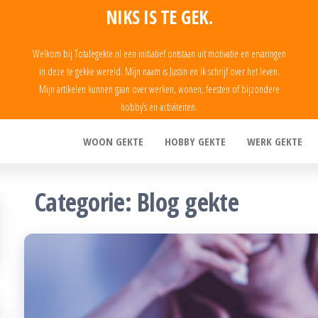
NIKS IS TE GEK.
Welkom bij Totalegekte.nl een initiatief ontstaan uit motivatie en ervaringen
in deze te gekke wereld. Mijn naam is Justin en ik schrijf over het leven.
Mijn artikelen kunnen gaan over werken, wonen, feesten of bijzondere
hobby’s en activiteiten.
WOON GEKTE
HOBBY GEKTE
WERK GEKTE
Categorie:
Blog gekte